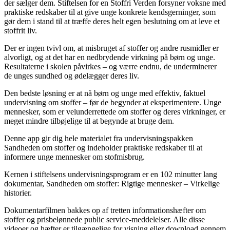
der sælger dem. Stiftelsen for en Stoffri Verden forsyner voksne med
praktiske redskaber til at give unge konkrete kendsgerninger, som
gør dem i stand til at træffe deres helt egen beslutning om at leve et
stoffrit liv.
Der er ingen tvivl om, at misbruget af stoffer og andre rusmidler er
alvorligt, og at det har en nedbrydende virkning på børn og unge.
Resultaterne i skolen påvirkes – og værre endnu, de underminerer
de unges sundhed og ødelægger deres liv.
Den bedste løsning er at nå børn og unge med effektiv, faktuel
undervisning om stoffer – før de begynder at eksperimentere. Unge
mennesker, som er velunderrettede om stoffer og deres virkninger, er
meget mindre tilbøjelige til at begynde at bruge dem.
Denne app gir dig hele materialet fra undervisningspakken
Sandheden om stoffer og indeholder praktiske redskaber til at
informere unge mennesker om stofmisbrug.
Kernen i stiftelsens undervisningsprogram er en 102 minutter lang
dokumentar, Sandheden om stoffer: Rigtige mennesker – Virkelige
historier.
Dokumentarfilmen bakkes op af tretten informationshæfter om
stoffer og prisbelønnede public service-meddelelser. Alle disse
videoer og hæfter er tilgængelige for visning eller download gennem