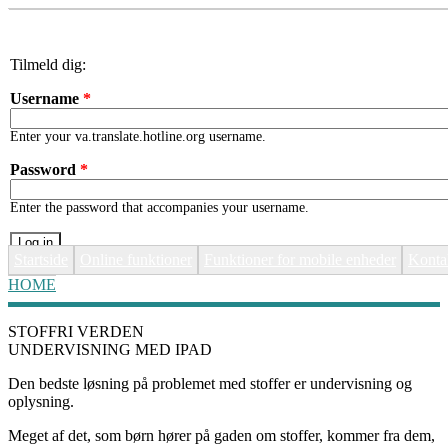
Skip to main content
Tilmeld dig:
Username
*
Enter your va.translate.hotline.org username.
Password
*
Enter the password that accompanies your username.
Startside
Online funktioner
Funktioner for mobile enheder
Konta
HOME
YOU ARE HERE
STOFFRI VERDEN
UNDERVISNING MED IPAD
Den bedste løsning på problemet med stoffer er undervisning og
oplysning.
Meget af det, som børn hører på gaden om stoffer, kommer fra dem,